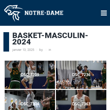
BASKET-MASCULIN-
2024
janvier 13, 2025
by
in
DSC_7209
DSC_7236
DSC_7304
DSC_7363